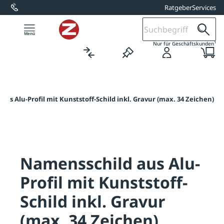
Ratgeber
Services
alt springen
1
Nur für Geschäftskunden
us Alu-Profil mit Kunststoff-Schild inkl. Gravur (max. 34 Zeichen)
Namensschild aus Alu-
Profil mit Kunststoff-
Schild inkl. Gravur
(max. 34 Zeichen)