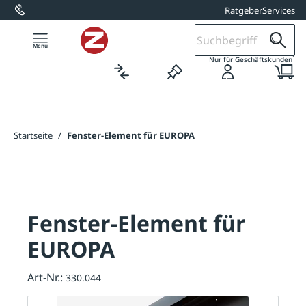
Ratgeber
Services
alt springen
1
Nur für Geschäftskunden
Startseite
/
Fenster-Element für EUROPA
Fenster-Element für
EUROPA
Art-Nr.:
330.044