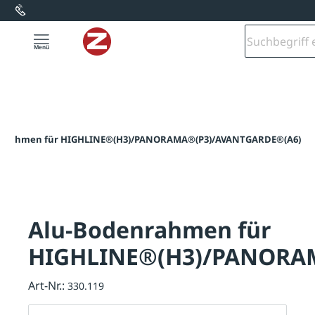
alt springen
enrahmen für HIGHLINE®(H3)/PANORAMA®(P3)/AVANTGARDE®(A6)
Alu-Bodenrahmen für
HIGHLINE®(H3)/PANORA
Art-Nr.:
330.119