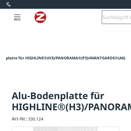
alt springen
denplatte für HIGHLINE®(H3)/PANORAMA®(P3)/AVANTGARDE®(A6)
Alu-Bodenplatte für
HIGHLINE®(H3)/PANORA
Art-Nr.:
330.124