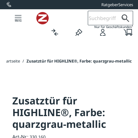
Ratgeber
Services
alt springen
1
Nur für Geschäftskunden
Startseite
/
Zusatztür für HIGHLINE®, Farbe: quarzgrau-metallic
Zusatztür für
HIGHLINE®, Farbe:
quarzgrau-metallic
Art-Nr.:
330.160