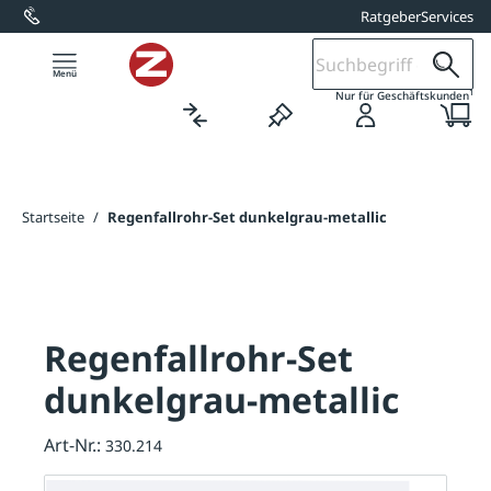
Ratgeber
Services
alt springen
1
Nur für Geschäftskunden
Startseite
/
Regenfallrohr-Set dunkelgrau-metallic
Regenfallrohr-Set
dunkelgrau-metallic
Art-Nr.:
330.214