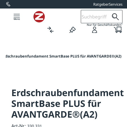
Ratgeber
Services
alt springen
1
Nur für Geschäftskunden
Erdschraubenfundament SmartBase PLUS für AVANTGARDE®(A2)
Erdschraubenfundament
SmartBase PLUS für
AVANTGARDE®(A2)
Art-Nr.:
330.331