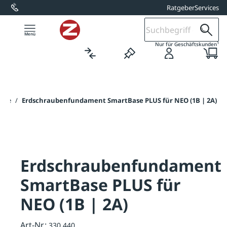
Ratgeber
Services
alt springen
1
Nur für Geschäftskunden
eite
/
Erdschraubenfundament SmartBase PLUS für NEO (1B | 2A)
Erdschraubenfundament
SmartBase PLUS für
NEO (1B | 2A)
Art-Nr.:
330.440