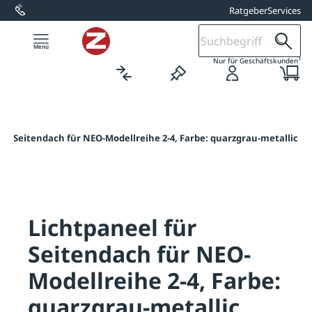
Ratgeber
Services
alt springen
1
Nur für Geschäftskunden
für Seitendach für NEO-Modellreihe 2-4, Farbe: quarzgrau-metallic
Lichtpaneel für
Seitendach für NEO-
Modellreihe 2-4, Farbe:
quarzgrau-metallic