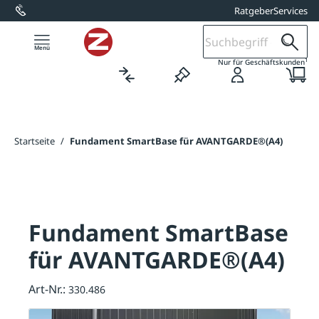
Ratgeber
Services
alt springen
1
Nur für Geschäftskunden
Startseite
/
Fundament SmartBase für AVANTGARDE®(A4)
Fundament SmartBase
für AVANTGARDE®(A4)
Art-Nr.:
330.486