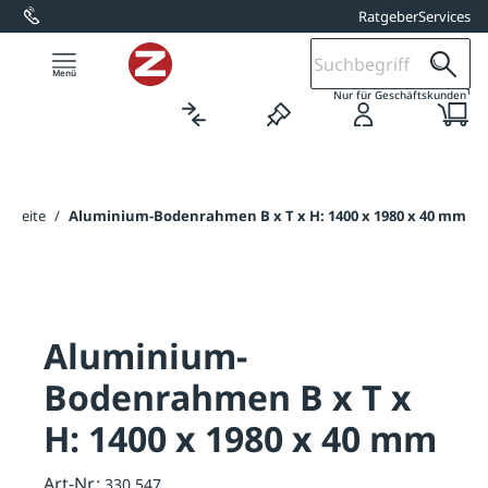
Ratgeber
Services
alt springen
1
Nur für Geschäftskunden
artseite
/
Aluminium-Bodenrahmen B x T x H: 1400 x 1980 x 40 mm
Aluminium-
Bodenrahmen B x T x
H: 1400 x 1980 x 40 mm
Art-Nr.:
330.547