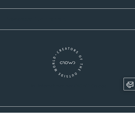
Newsletter-Abonnement
Ein Unternehmen der CROWD-Gruppe
LinkedIn
Pinterest
Facebook
YouTube
Instagram
AGB
Versandinformationen
Widerrufsrecht
Datenschutz
Impressum