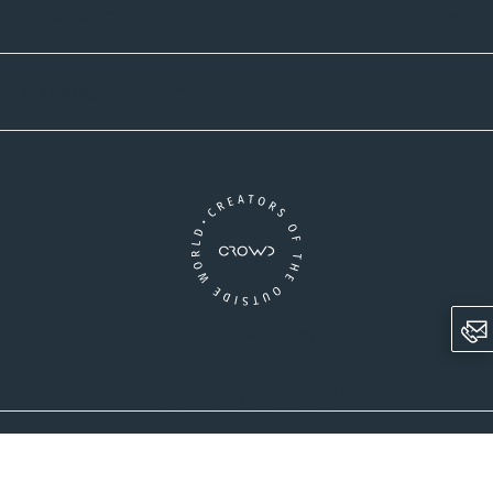
Versandpartner
Newsletter-Abonnement
Ein Unternehmen der CROWD-Gruppe
LinkedIn
Pinterest
Facebook
YouTube
Instagram
AGB
Versandinformationen
Widerrufsrecht
Datenschutz
Impressum