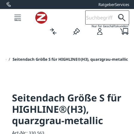
Ratgeber
Services
alt springen
1
Nur für Geschäftskunden
eite
/
Seitendach Größe S für HIGHLINE®(H3), quarzgrau-metallic
Seitendach Größe S für
HIGHLINE®(H3),
quarzgrau-metallic
Art-Nr.:
330.563