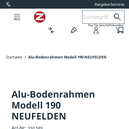
Ratgeber
Services
alt springen
1
Nur für Geschäftskunden
Startseite
/
Alu-Bodenrahmen Modell 190 NEUFELDEN
Alu-Bodenrahmen
Modell 190
NEUFELDEN
Art-Nr.:
330.589