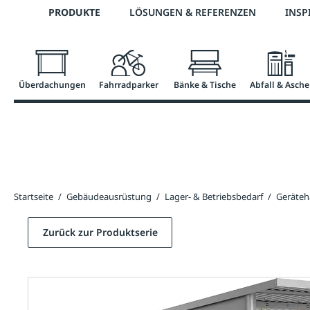
Telefon: 0800 / 100 49 02
PRODUKTE
LÖSUNGEN & REFERENZEN
INSP
springen
Zur Hauptnavigation springen
Überdachungen
Fahrradparker
Bänke & Tische
Abfall & Asche
Startseite
/
Gebäudeausrüstung
/
Lager- & Betriebsbedarf
/
Geräteh
Zurück zur Produktserie