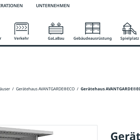
2 % Vorkassen-Skonto
versandkostenfrei ab 50 €
große Produktauswah
IRATIONEN
UNTERNEHMEN
r
Verkehr
GaLaBau
Gebäudeausrüstung
Spielplatz
äuser
/
Gerätehaus AVANTGARDE®ECO
/
Gerätehaus AVANTGARDE®ECO -
Gerä