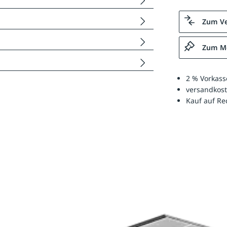
Zum Ve
Zum Me
2 % Vorkass
versandkost
Kauf auf R