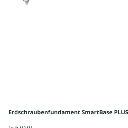
Erdschraubenfundament SmartBase PLUS
Art-Nr. 330.331