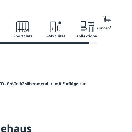
l
Ratgeber
Services
1
Nur für Geschäftskunden
Sportplatz
E-Mobilität
Kollektionen
 Größe A2 silber-metallic, mit Einflügeltür
tehaus