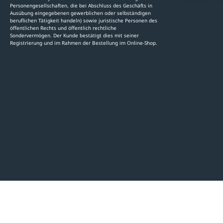
Stellenauschre
Personengesellschaften, die bei Abschluss des Geschäfts in
Ausübung eingegebenen gewerblichen oder selbständigen
beruflichen Tätigkeit handeln) sowie juristische Personen des
öffentlichen Rechts und öffentlich rechtliche
Sondervermögen. Der Kunde bestätigt dies mit seiner
Registrierung und im Rahmen der Bestellung im Online-Shop.
LinkedIn
Pinterest
Facebook
YouTube
Instagram
AGB