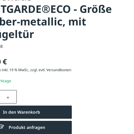
TGARDE®ECO - Größe
lber-metallic, mit
ügeltür
08
 €
 inkl. 19 % MwSt., zzgl. evtl.
Versandkosten
erktage
nzahl: Gib den gewünschten Wert ein oder be
In den Warenkorb
Produkt anfragen