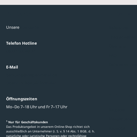
Kontakte
Unterne
Unsere
Standorte
Referenzen
Themenwelten
Telefon Hotline
Über uns
0800 / 100 49 02
FAQ
Datenschutzein
E-Mail
beratung@ziegler-metall.de
Oder zum Kontaktformular
Informati
Öffnungszeiten
Mo–Do 7–18 Uhr und Fr 7–17 Uhr
Ratgeber
Newsletter-An
1
Nur für Geschäftskunden
Das Produktangebot in unserem Online-Shop richtet sich
Kataloge
ausschließlich an Unternehmer (i. S. v. § 14 Abs. 1 BGB, d. h.
natürliche oder juristische Personen oder rechtsfähige