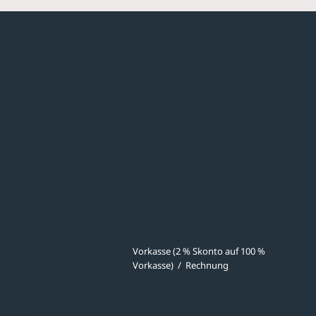
hmen
Sortiment
Überdachungen
Minigaragen
Fahrradparksysteme
Bänke & Tische
stellungen
Abfall & Ascher
Verkehrstechnik
ves
Zahlmethoden
Vorkasse (2 % Skonto auf 100 %
Vorkasse)
/
Rechnung
meldung
Versandpartner