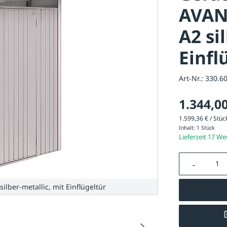
AVAN
A2 si
Einfl
Art-Nr.:
330.6
1.344,00
1.599,36 € / Stück
Inhalt:
1 Stück
Lieferzeit 17 W
Produkt A
ber-metallic, mit Einflügeltür