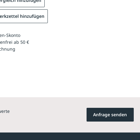
rgleich hinzufügen
rkzettel hinzufügen
en-Skonto
enfrei ab 50 €
echnung
werte
Anfrage senden