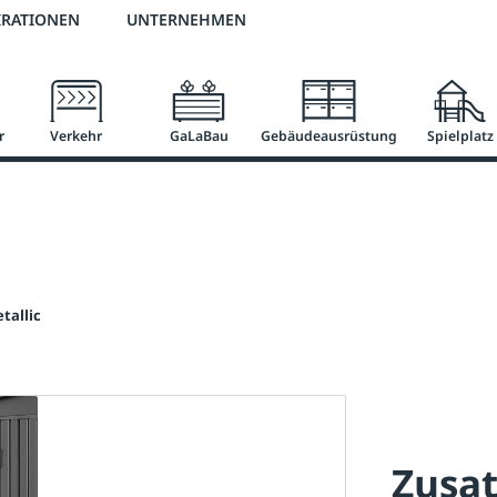
2 % Vorkassen-Skonto
versandkostenfrei ab 50 €
große Produktauswah
IRATIONEN
UNTERNEHMEN
r
Verkehr
GaLaBau
Gebäudeausrüstung
Spielplatz
tallic
Zusat