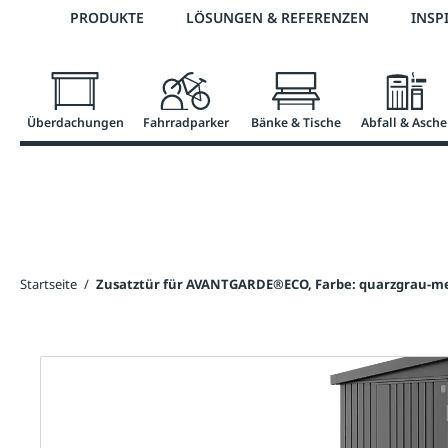
Telefon: 0800 / 100 49 02
PRODUKTE
LÖSUNGEN & REFERENZEN
INSP
springen
Zur Hauptnavigation springen
Überdachungen
Fahrradparker
Bänke & Tische
Abfall & Asche
Startseite
/
Zusatztür für AVANTGARDE®ECO, Farbe: quarzgrau-me