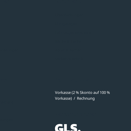
hmen
Sortiment
Überdachungen
Minigaragen
Fahrradparksysteme
Bänke & Tische
stellungen
Abfall & Ascher
Verkehrstechnik
ves
Zahlmethoden
Vorkasse (2 % Skonto auf 100 %
Vorkasse)
/
Rechnung
meldung
Versandpartner
ibungen