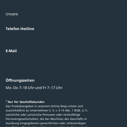
Kontakte
Unterne
Unsere
Standorte
Referenzen
Themenwelten
Telefon Hotline
Über uns
0800 / 100 49 02
FAQ
Datenschutzein
E-Mail
beratung@ziegler-metall.de
Oder zum Kontaktformular
Informati
Öffnungszeiten
Mo–Do 7–18 Uhr und Fr 7–17 Uhr
Ratgeber
Newsletter-An
1
Nur für Geschäftskunden
Das Produktangebot in unserem Online-Shop richtet sich
Kataloge
ausschließlich an Unternehmer (i. S. v. § 14 Abs. 1 BGB, d. h.
natürliche oder juristische Personen oder rechtsfähige
Stellenauschre
Personengesellschaften, die bei Abschluss des Geschäfts in
Ausübung eingegebenen gewerblichen oder selbständigen