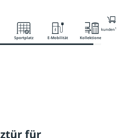
l
Ratgeber
Services
1
Nur für Geschäftskunden
Sportplatz
E-Mobilität
Kollektionen
ztür für