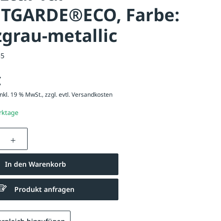
TGARDE®ECO, Farbe:
grau-metallic
55
€
nkl. 19 % MwSt., zzgl. evtl.
Versandkosten
erktage
nzahl: Gib den gewünschten Wert ein oder be
In den Warenkorb
Produkt anfragen