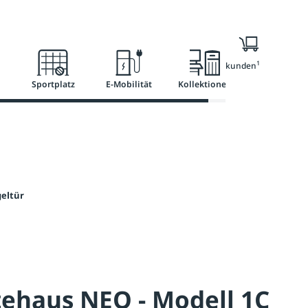
l
Ratgeber
Services
1
Nur für Geschäftskunden
Sportplatz
E-Mobilität
Kollektionen
geltür
ehaus NEO - Modell 1C