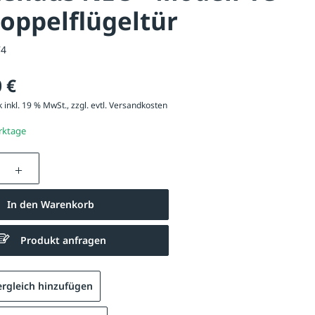
oppelflügeltür
74
 €
 inkl. 19 % MwSt., zzgl. evtl.
Versandkosten
erktage
nzahl: Gib den gewünschten Wert ein oder be
In den Warenkorb
Produkt anfragen
rgleich hinzufügen