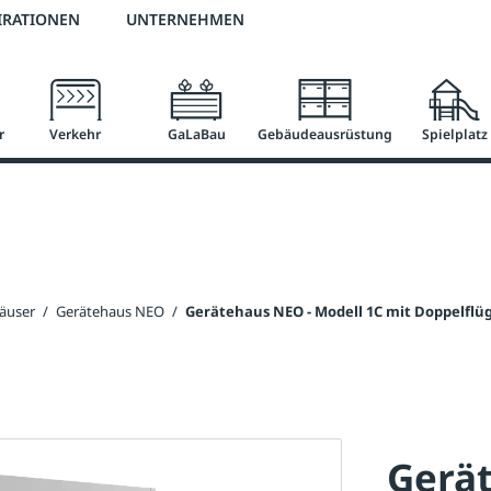
2 % Vorkassen-Skonto
versandkostenfrei ab 50 €
große Produktauswah
IRATIONEN
UNTERNEHMEN
r
Verkehr
GaLaBau
Gebäudeausrüstung
Spielplatz
äuser
/
Gerätehaus NEO
/
Gerätehaus NEO - Modell 1C mit Doppelflü
Gerät