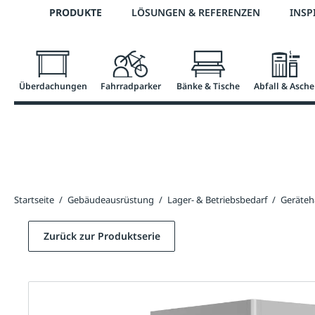
Telefon: 0800 / 100 49 02
PRODUKTE
LÖSUNGEN & REFERENZEN
INSP
springen
Zur Hauptnavigation springen
Überdachungen
Fahrradparker
Bänke & Tische
Abfall & Asche
Startseite
/
Gebäudeausrüstung
/
Lager- & Betriebsbedarf
/
Geräteh
Zurück zur Produktserie