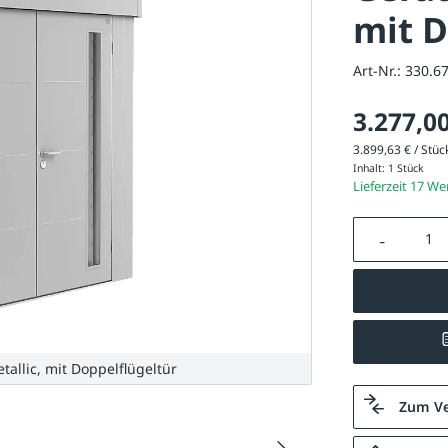
mit D
Art-Nr.:
330.6
3.277,00
3.899,63 € / Stück
Inhalt:
1 Stück
Lieferzeit 17 W
Produkt A
tallic, mit Doppelflügeltür
Zum Ve