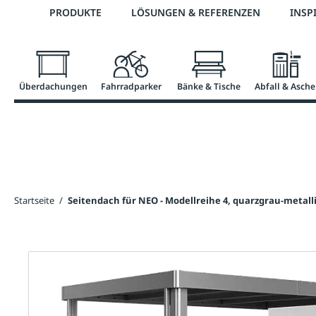
Telefon: 0800 / 100 49 02
PRODUKTE
LÖSUNGEN & REFERENZEN
INSP
springen
Zur Hauptnavigation springen
Überdachungen
Fahrradparker
Bänke & Tische
Abfall & Asche
Startseite
/
Seitendach für NEO - Modellreihe 4, quarzgrau-metall