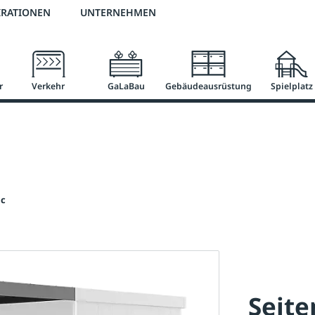
2 % Vorkassen-Skonto
versandkostenfrei ab 50 €
große Produktauswah
IRATIONEN
UNTERNEHMEN
r
Verkehr
GaLaBau
Gebäudeausrüstung
Spielplatz
ic
Seite