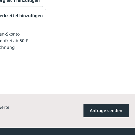
rgleich hinzufügen
rkzettel hinzufügen
en-Skonto
enfrei ab 50 €
echnung
werte
Anfrage senden