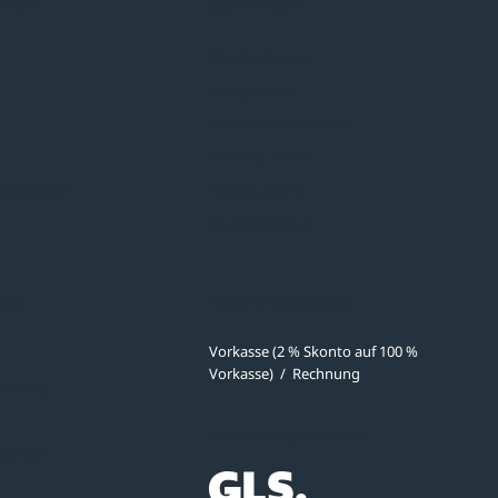
hmen
Sortiment
Überdachungen
Minigaragen
Fahrradparksysteme
Bänke & Tische
stellungen
Abfall & Ascher
Verkehrstechnik
ves
Zahlmethoden
Vorkasse (2 % Skonto auf 100 %
Vorkasse)
/
Rechnung
meldung
Versandpartner
ibungen