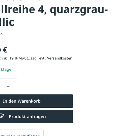
lreihe 4, quarzgrau-
lic
84
 €
 inkl. 19 % MwSt., zzgl. evtl.
Versandkosten
erktage
nzahl: Gib den gewünschten Wert ein oder be
In den Warenkorb
Produkt anfragen