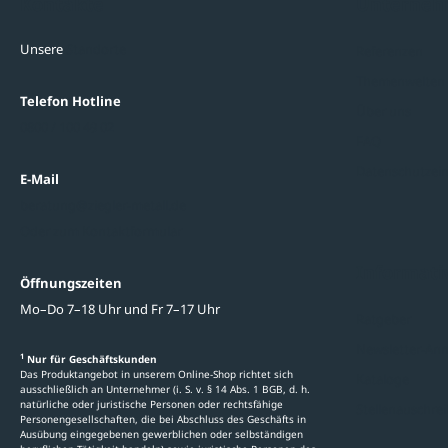
Kontakte
Unterne
Unsere
Standorte
Referenzen
Themenwelten
Telefon Hotline
Über uns
0800 / 100 49 02
FAQ
Datenschutzein
E-Mail
beratung@ziegler-metall.de
Oder zum Kontaktformular
Informati
Öffnungszeiten
Mo–Do 7–18 Uhr und Fr 7–17 Uhr
Ratgeber
Newsletter-An
1
Nur für Geschäftskunden
Das Produktangebot in unserem Online-Shop richtet sich
Kataloge
ausschließlich an Unternehmer (i. S. v. § 14 Abs. 1 BGB, d. h.
natürliche oder juristische Personen oder rechtsfähige
Stellenauschre
Personengesellschaften, die bei Abschluss des Geschäfts in
Ausübung eingegebenen gewerblichen oder selbständigen