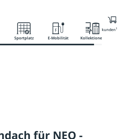
l
Ratgeber
Services
1
Nur für Geschäftskunden
Sportplatz
E-Mobilität
Kollektionen
ndach für NEO -