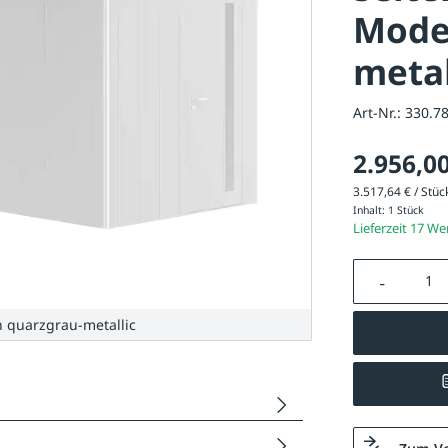
Model
metal
Art-Nr.:
330.7
2.956,00
3.517,64 € / Stück
Inhalt:
1 Stück
Lieferzeit 17 W
Produkt A
n quarzgrau-metallic