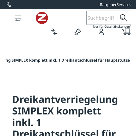
Ratgeber
Services
alt springen
1
Nur für Geschäftskunden
lung SIMPLEX komplett inkl. 1 Dreikantschlüssel für Hauptstütze
Dreikantverriegelung
SIMPLEX komplett
inkl. 1
Dreikantschlüssel für