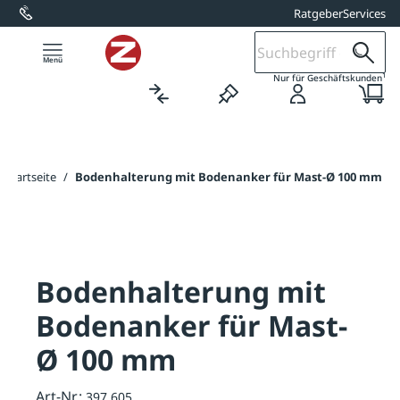
Ratgeber
Services
alt springen
1
Nur für Geschäftskunden
Startseite
/
Bodenhalterung mit Bodenanker für Mast-Ø 100 mm
Bodenhalterung mit
Bodenanker für Mast-
Ø 100 mm
Art-Nr.:
397.605