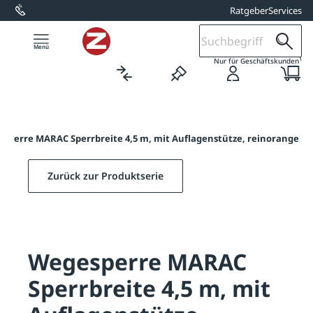
Ratgeber
Services
alt springen
1
Nur für Geschäftskunden
sperre MARAC Sperrbreite 4,5 m, mit Auflagenstütze, reinorange
Zurück zur Produktserie
Wegesperre MARAC
Sperrbreite 4,5 m, mit