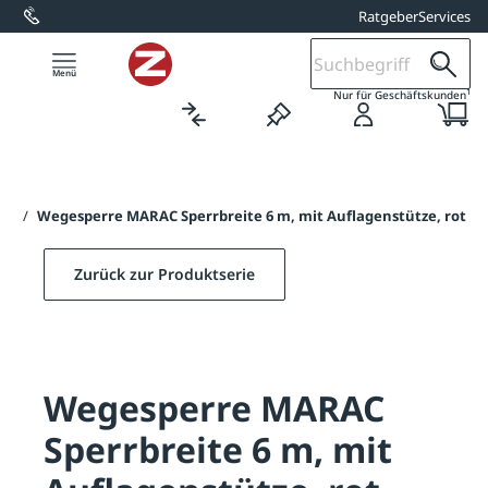
Ratgeber
Services
alt springen
1
Nur für Geschäftskunden
AC
/
Wegesperre MARAC Sperrbreite 6 m, mit Auflagenstütze, rot
Zurück zur Produktserie
Wegesperre MARAC
Sperrbreite 6 m, mit