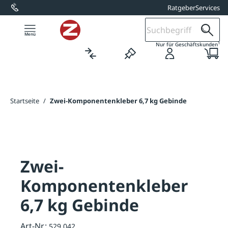
Ratgeber
Services
alt springen
1
Nur für Geschäftskunden
Startseite
/
Zwei-Komponentenkleber 6,7 kg Gebinde
Zwei-
Komponentenkleber
6,7 kg Gebinde
Art-Nr.:
529.042