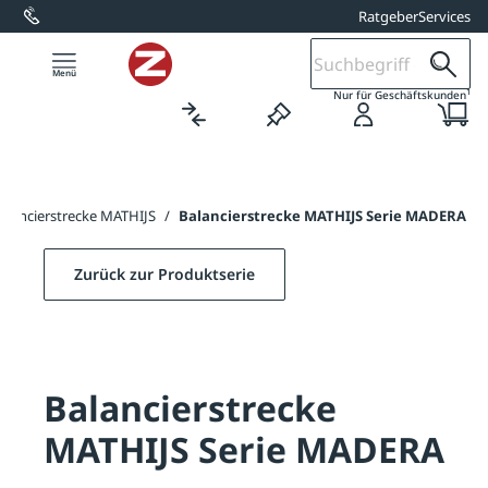
Ratgeber
Services
alt springen
1
Nur für Geschäftskunden
alancierstrecke MATHIJS
/
Balancierstrecke MATHIJS Serie MADERA
Zurück zur Produktserie
Balancierstrecke
MATHIJS Serie MADERA