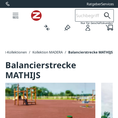
Ratgeber
Services
alt springen
1
Nur für Geschäftskunden
platz-Kollektionen
/
Kollektion MADERA
/
Balancierstrecke MATHIJS
Balancierstrecke
MATHIJS