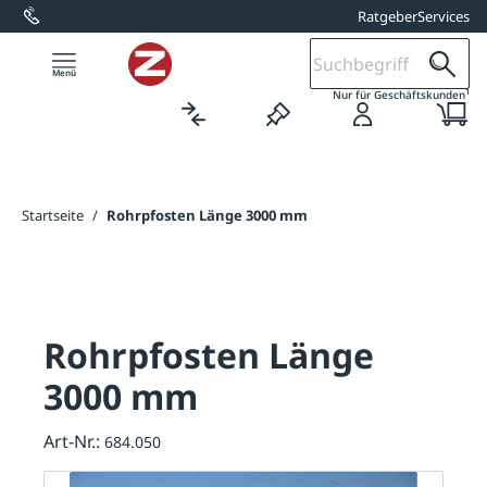
Ratgeber
Services
alt springen
1
Nur für Geschäftskunden
Startseite
/
Rohrpfosten Länge 3000 mm
Rohrpfosten Länge
3000 mm
Art-Nr.:
684.050