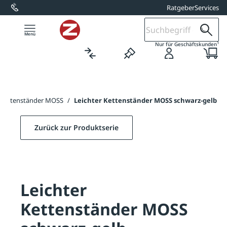
Ratgeber
Services
alt springen
1
Nur für Geschäftskunden
r Kettenständer MOSS
/
Leichter Kettenständer MOSS schwarz-gelb
Zurück zur Produktserie
Leichter
Kettenständer MOSS