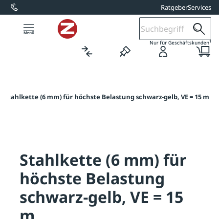
Ratgeber
Services
alt springen
1
Nur für Geschäftskunden
/
Stahlkette (6 mm) für höchste Belastung schwarz-gelb, VE = 15 m
Stahlkette (6 mm) für
höchste Belastung
schwarz-gelb, VE = 15
m