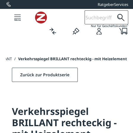
Ratgeber
Services
alt springen
1
Nur für Geschäftskunden
RILLANT
/
Verkehrsspiegel BRILLANT rechteckig - mit Heizelement
Zurück zur Produktserie
Verkehrsspiegel
BRILLANT rechteckig -