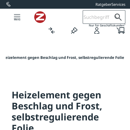
Ratgeber
Services
alt springen
1
Nur für Geschäftskunden
Heizelement gegen Beschlag und Frost, selbstregulierende Folie
Heizelement gegen
Beschlag und Frost,
selbstregulierende
Folie