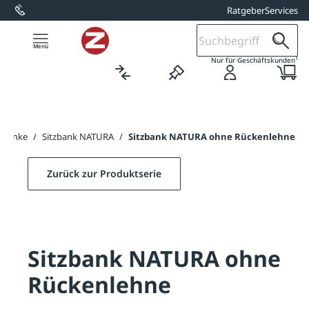
Ratgeber
Services
alt springen
1
Nur für Geschäftskunden
kbänke
/
Sitzbank NATURA
/
Sitzbank NATURA ohne Rückenlehne
Zurück zur Produktserie
Sitzbank NATURA ohne
Rückenlehne