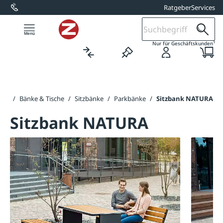
Ratgeber
Services
alt springen
1
Nur für Geschäftskunden
eite
/
Bänke & Tische
/
Sitzbänke
/
Parkbänke
/
Sitzbank NATURA
Sitzbank NATURA