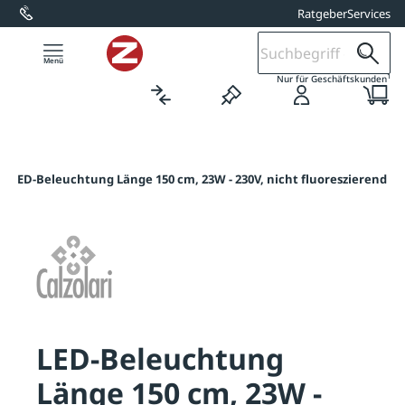
Ratgeber
Services
alt springen
1
Nur für Geschäftskunden
/
LED-Beleuchtung Länge 150 cm, 23W - 230V, nicht fluoreszierend
LED-Beleuchtung
Länge 150 cm, 23W -