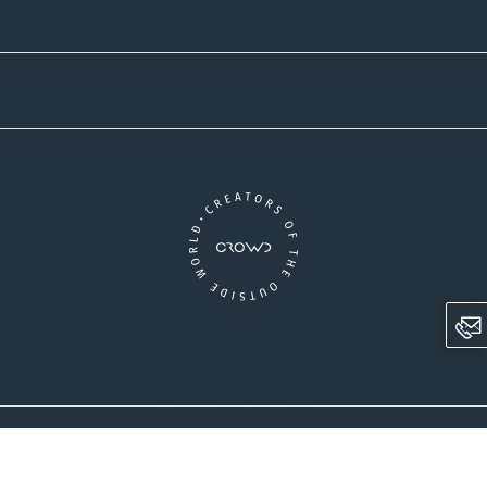
Versandpartner
Newsletter-Abonnement
Ein Unternehmen der CROWD-Gruppe
LinkedIn
Pinterest
Facebook
YouTube
Instagram
AGB
Versandinformationen
Widerrufsrecht
Datenschutz
Impressum