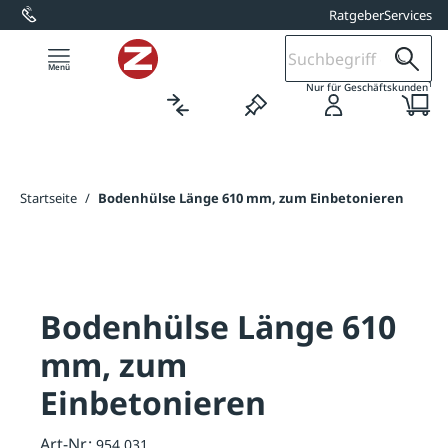
Ratgeber
Services
alt springen
1
Nur für Geschäftskunden
Startseite
/
Bodenhülse Länge 610 mm, zum Einbetonieren
Bodenhülse Länge 610
mm, zum
Einbetonieren
Art-Nr.:
954.031