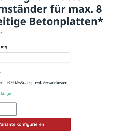
mständer für max. 8
itige Betonplatten*
44
kung
€
nkl. 19 % MwSt., zzgl. evtl.
Versandkosten
erktage
nzahl: Gib den gewünschten Wert ein oder be
Variante konfigurieren