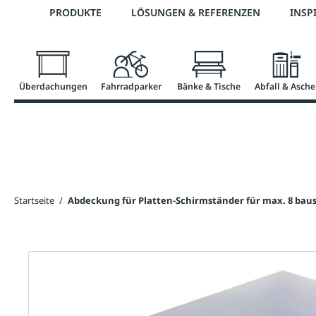
Telefon: 0800 / 100 49 02
PRODUKTE
LÖSUNGEN & REFERENZEN
INSP
springen
Zur Hauptnavigation springen
Überdachungen
Fahrradparker
Bänke & Tische
Abfall & Asche
Startseite
/
Abdeckung für Platten-Schirmständer für max. 8 baus