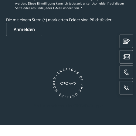
werden. Diese Einwilligung kann ich jederzeit unter „Abmelden‘‘ auf dieser
Seite oder am Ende jeder E-Mail widerrufen. *
Die mit einem Stern (*) markierten Felder sind Pflichtfelder.
Anmelden
K
E
A
R
Ein Unternehmen der CROWD-Gruppe