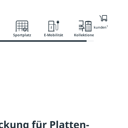
l
Ratgeber
Services
1
Nur für Geschäftskunden
Sportplatz
E-Mobilität
Kollektionen
kung für Platten-