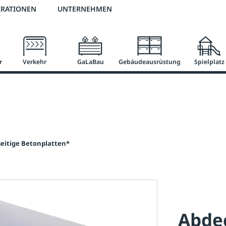
2 % Vorkassen-Skonto
versandkostenfrei ab 50 €
große Produktauswah
IRATIONEN
UNTERNEHMEN
r
Verkehr
GaLaBau
Gebäudeausrüstung
Spielplatz
eitige Betonplatten*
Abdec