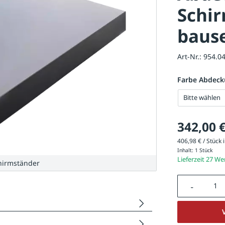
Schir
bause
Art-Nr.:
954.0
Farbe Abdec
Bitte wählen
342,00 
406,98 € / Stück i
Inhalt:
1 Stück
Lieferzeit 27 W
hirmständer
Produkt A