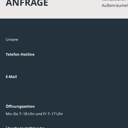
ANFRAGE
Außenräume!
Kontakte
Unterne
Unsere
Standorte
Referenzen
Themenwelten
Telefon Hotline
Über uns
0800 / 100 49 02
FAQ
Datenschutzein
E-Mail
beratung@ziegler-metall.de
Oder zum Kontaktformular
Informati
Öffnungszeiten
Mo–Do 7–18 Uhr und Fr 7–17 Uhr
Ratgeber
Newsletter-An
1
Nur für Geschäftskunden