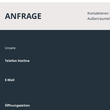
ANFRAGE
Kontaktieren 
Außenräume!
Kontakte
Unterne
Unsere
Standorte
Referenzen
Themenwelten
Telefon Hotline
Über uns
0800 / 100 49 02
FAQ
Datenschutzein
E-Mail
beratung@ziegler-metall.de
Oder zum Kontaktformular
Informati
Öffnungszeiten