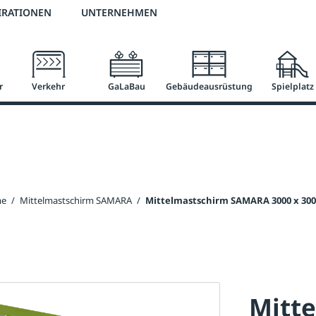
2 % Vorkassen-Skonto
versandkostenfrei ab 50 €
große Produktauswah
IRATIONEN
UNTERNEHMEN
r
Verkehr
GaLaBau
Gebäudeausrüstung
Spielplatz
me
/
Mittelmastschirm SAMARA
/
Mittelmastschirm SAMARA 3000 x 300
Mitt