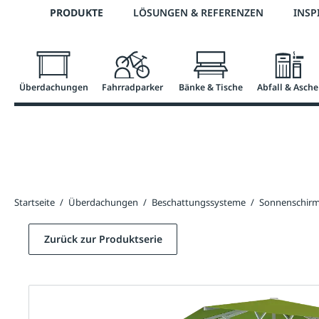
Telefon: 0800 / 100 49 02
PRODUKTE
LÖSUNGEN & REFERENZEN
INSP
springen
Zur Hauptnavigation springen
Überdachungen
Fahrradparker
Bänke & Tische
Abfall & Asche
Startseite
/
Überdachungen
/
Beschattungssysteme
/
Sonnenschir
Zurück zur Produktserie