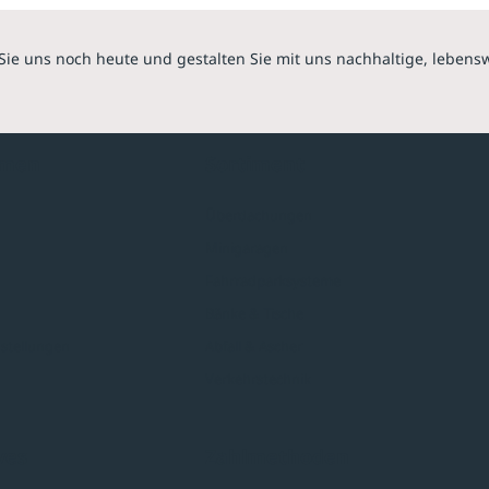
Sie uns noch heute und gestalten Sie mit uns nachhaltige, lebens
hmen
Sortiment
Überdachungen
Minigaragen
Fahrradparksysteme
Bänke & Tische
stellungen
Abfall & Ascher
Verkehrstechnik
ves
Zahlmethoden