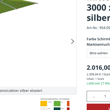
3000
silbe
Art-Nr.:
954.0
Farbe Schirm
Markisentuch
Bitte wählen
2.016,00
2.399,04 € / Stück
Inhalt:
1 Stück
Lieferzeit 27 W
struktion silber eloxiert
Produkt A