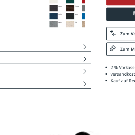
Zum Ve
Zum Me
2 % Vorkass
versandkost
Kauf auf R