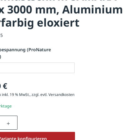
 x 3000 mm, Aluminium
rfarbig eloxiert
55
bespannung (ProNature
)
 €
 inkl. 19 % MwSt., zzgl. evtl.
Versandkosten
erktage
nzahl: Gib den gewünschten Wert ein oder be
Variante konfigurieren