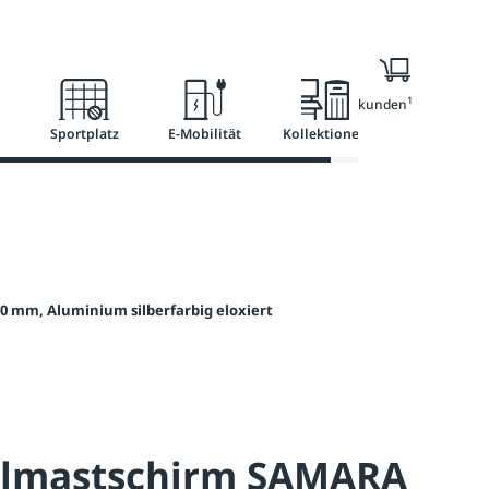
l
Ratgeber
Services
1
Nur für Geschäftskunden
Sportplatz
E-Mobilität
Kollektionen
0 mm, Aluminium silberfarbig eloxiert
elmastschirm SAMARA