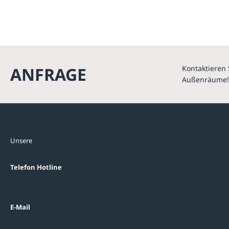
ANFRAGE
Kontaktieren 
Außenräume!
Kontakte
Unterne
Unsere
Standorte
Referenzen
Themenwelten
Telefon Hotline
Über uns
0800 / 100 49 02
FAQ
Datenschutzein
E-Mail
beratung@ziegler-metall.de