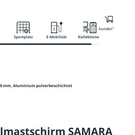
l
Ratgeber
Services
1
Nur für Geschäftskunden
Sportplatz
E-Mobilität
Kollektionen
00 mm, Aluminium pulverbeschichtet
elmastschirm SAMARA