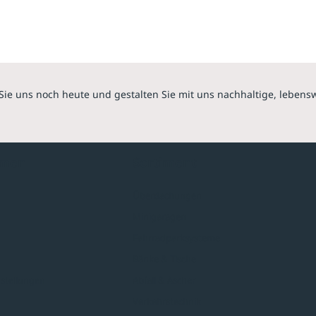
Sie uns noch heute und gestalten Sie mit uns nachhaltige, lebens
hmen
Sortiment
Überdachungen
Minigaragen
Fahrradparksysteme
Bänke & Tische
stellungen
Abfall & Ascher
Verkehrstechnik