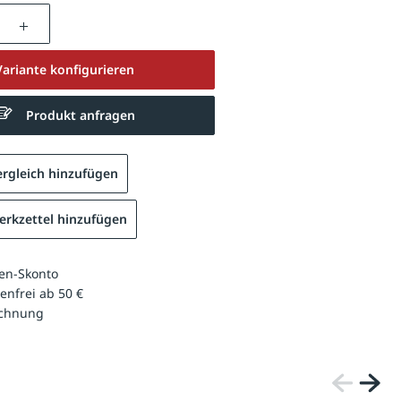
nzahl: Gib den gewünschten Wert ein oder be
Variante konfigurieren
Produkt anfragen
rgleich hinzufügen
rkzettel hinzufügen
en-Skonto
enfrei ab 50 €
echnung