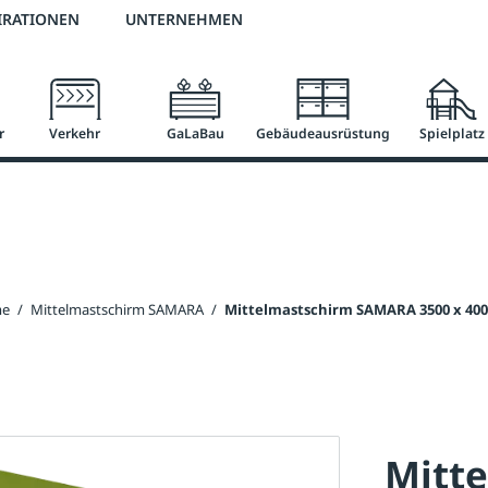
2 % Vorkassen-Skonto
versandkostenfrei ab 50 €
große Produktauswah
IRATIONEN
UNTERNEHMEN
r
Verkehr
GaLaBau
Gebäudeausrüstung
Spielplatz
me
/
Mittelmastschirm SAMARA
/
Mittelmastschirm SAMARA 3500 x 40
Mitt