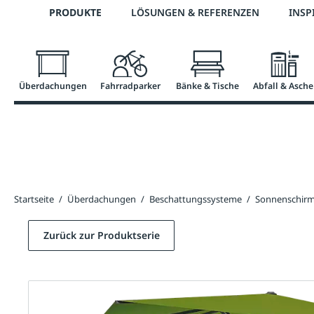
Telefon: 0800 / 100 49 02
PRODUKTE
LÖSUNGEN & REFERENZEN
INSP
springen
Zur Hauptnavigation springen
Überdachungen
Fahrradparker
Bänke & Tische
Abfall & Asche
Startseite
/
Überdachungen
/
Beschattungssysteme
/
Sonnenschir
Zurück zur Produktserie