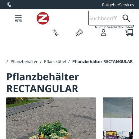
Ratgeber
Services
alt springen
1
Nur für Geschäftskunden
au
/
Pflanzbehälter
/
Pflanzkübel
/
Pflanzbehälter RECTANGULAR
Pflanzbehälter
RECTANGULAR