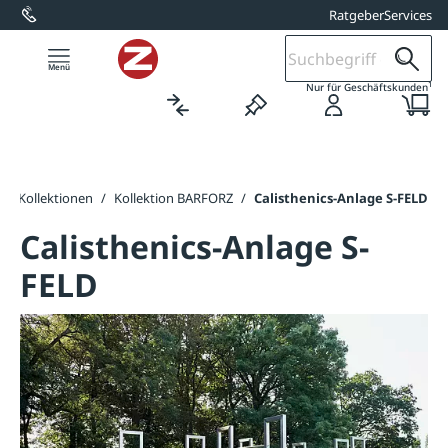
Ratgeber
Services
alt springen
1
Nur für Geschäftskunden
atz-Kollektionen
/
Kollektion BARFORZ
/
Calisthenics-Anlage S-FELD
Calisthenics-Anlage S-
FELD