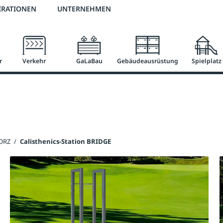
2 % Vorkassen-Skonto
versandkostenfrei ab 50 €
große Produktauswah
IRATIONEN
UNTERNEHMEN
r
Verkehr
GaLaBau
Gebäudeausrüstung
Spielplatz
FORZ
/
Calisthenics-Station BRIDGE