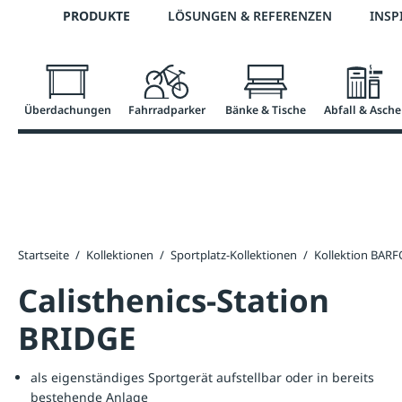
Telefon: 0800 / 100 49 02
PRODUKTE
LÖSUNGEN & REFERENZEN
INSP
springen
Zur Hauptnavigation springen
Überdachungen
Fahrradparker
Bänke & Tische
Abfall & Asche
Startseite
/
Kollektionen
/
Sportplatz-Kollektionen
/
Kollektion BAR
Calisthenics-Station
BRIDGE
als eigenständiges Sportgerät aufstellbar oder in bereits
bestehende Anlage