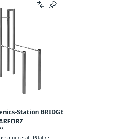
enics-Station BRIDGE
BARFORZ
033
ltersgruppe:
ab 16 Jahre