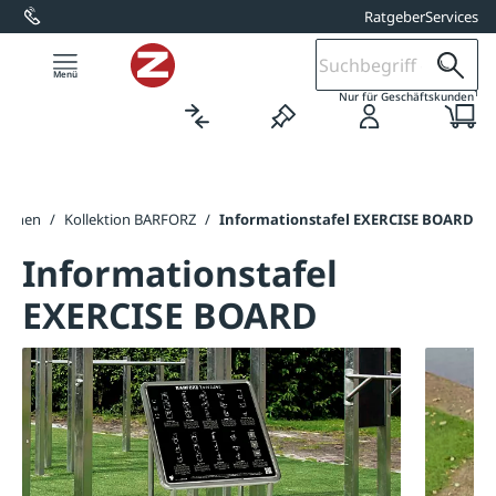
Ratgeber
Services
alt springen
1
Nur für Geschäftskunden
ktionen
/
Kollektion BARFORZ
/
Informationstafel EXERCISE BOARD
Informationstafel
EXERCISE BOARD