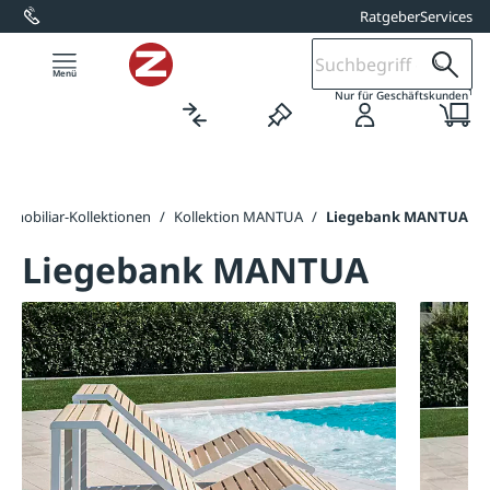
Ratgeber
Services
alt springen
1
Nur für Geschäftskunden
dtmobiliar-Kollektionen
/
Kollektion MANTUA
/
Liegebank MANTUA
Liegebank MANTUA