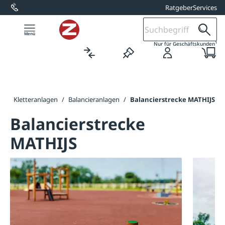
Ratgeber
Services
alt springen
1
Nur für Geschäftskunden
g
/
Kletteranlagen
/
Balancieranlagen
/
Balancierstrecke MATHIJS
Balancierstrecke
MATHIJS