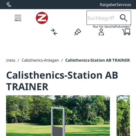
Ratgeber
Services
alt springen
1
Nur für Geschäftskunden
-Fitness
/
Calisthenics-Anlagen
/
Calisthenics-Station AB TRAINER
Calisthenics-Station AB
TRAINER