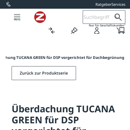
Ratgeber
Services
alt springen
1
Nur für Geschäftskunden
achung TUCANA GREEN für DSP vorgerichtet für Dachbegrünung
Zurück zur Produktserie
Überdachung TUCANA
GREEN für DSP