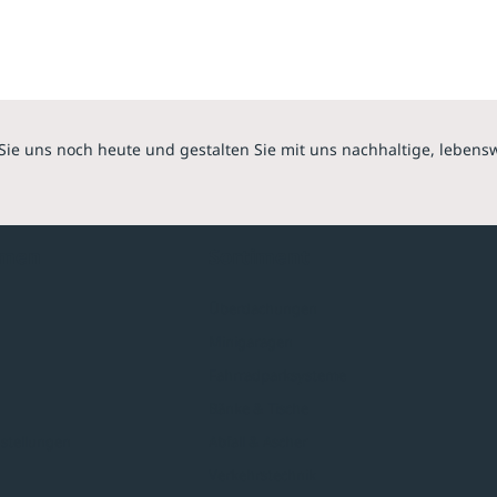
Sie uns noch heute und gestalten Sie mit uns nachhaltige, lebens
hmen
Sortiment
Überdachungen
Minigaragen
Fahrradparksysteme
Bänke & Tische
stellungen
Abfall & Ascher
Verkehrstechnik