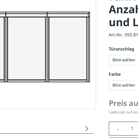
Anzah
und 
Art-Nr.:
055.8
Türanschlag
Bitte wählen
Farbe
Bitte wählen
Preis a
Lieferzeit auf A
Produkt A