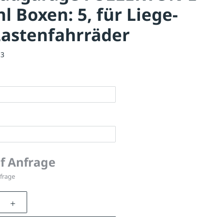
l Boxen: 5, für Liege-
Lastenfahrräder
13
uf Anfrage
nfrage
nzahl: Gib den gewünschten Wert ein oder be