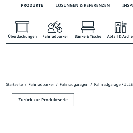
Telefon: 0800 / 100 49 02
PRODUKTE
LÖSUNGEN & REFERENZEN
INSP
springen
Zur Hauptnavigation springen
Überdachungen
Fahrradparker
Bänke & Tische
Abfall & Asche
Startseite
/
Fahrradparker
/
Fahrradgaragen
/
Fahrradgarage FULL
Zurück zur Produktserie