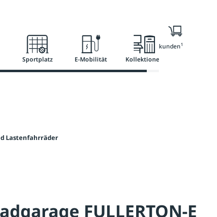
l
Ratgeber
Services
1
Nur für Geschäftskunden
Sportplatz
E-Mobilität
Kollektionen
nd Lastenfahrräder
radgarage FULLERTON-E