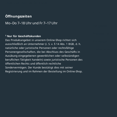
Oder zum Kontaktformular
Informati
Öffnungszeiten
Mo–Do 7–18 Uhr und Fr 7–17 Uhr
Ratgeber
Newsletter-An
1
Nur für Geschäftskunden
Das Produktangebot in unserem Online-Shop richtet sich
Kataloge
ausschließlich an Unternehmer (i. S. v. § 14 Abs. 1 BGB, d. h.
natürliche oder juristische Personen oder rechtsfähige
Stellenauschre
Personengesellschaften, die bei Abschluss des Geschäfts in
Ausübung eingegebenen gewerblichen oder selbständigen
beruflichen Tätigkeit handeln) sowie juristische Personen des
öffentlichen Rechts und öffentlich rechtliche
Sondervermögen. Der Kunde bestätigt dies mit seiner
Registrierung und im Rahmen der Bestellung im Online-Shop.