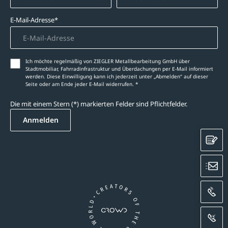
E-Mail-Adresse*
Ich möchte regelmäßig von ZIEGLER Metallbearbeitung GmbH über
Stadtmobiliar, Fahrradinfrastruktur und Überdachungen per E-Mail informiert
werden. Diese Einwilligung kann ich jederzeit unter „Abmelden‘‘ auf dieser
Seite oder am Ende jeder E-Mail widerrufen. *
Die mit einem Stern (*) markierten Felder sind Pflichtfelder.
Anmelden
K
E
A
R