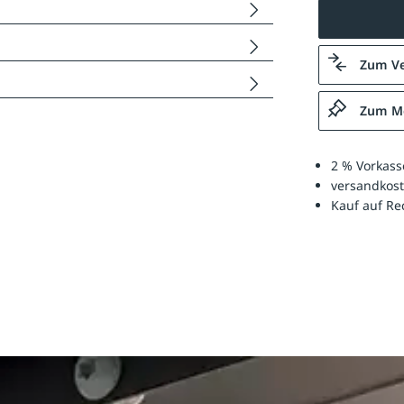
Zum Ve
Zum Me
2 % Vorkass
versandkost
Kauf auf R