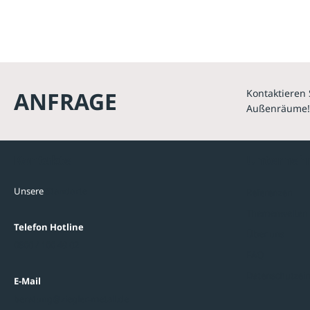
ANFRAGE
Kontaktieren 
Außenräume!
Kontakte
Unterne
Unsere
Standorte
Referenzen
Themenwelten
Telefon Hotline
Über uns
0800 / 100 49 02
FAQ
Datenschutzein
E-Mail
beratung@ziegler-metall.de