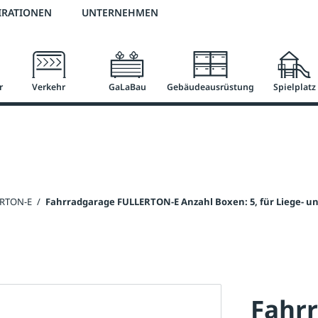
2 % Vorkassen-Skonto
versandkostenfrei ab 50 €
große Produktauswah
IRATIONEN
UNTERNEHMEN
r
Verkehr
GaLaBau
Gebäudeausrüstung
Spielplatz
ERTON-E
/
Fahrradgarage FULLERTON-E Anzahl Boxen: 5, für Liege- u
Fahr