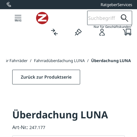
Ratgeber
Services
alt springen
1
Nur für Geschäftskunden
 für Fahrräder
/
Fahrradüberdachung LUNA
/
Überdachung LUNA
Zurück zur Produktserie
Überdachung LUNA
Art-Nr.:
247.177