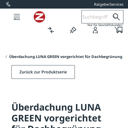
Ratgeber
Services
alt springen
1
Nur für Geschäftskunden
EN
/
Überdachung LUNA GREEN vorgerichtet für Dachbegrünung
Zurück zur Produktserie
Überdachung LUNA
GREEN vorgerichtet