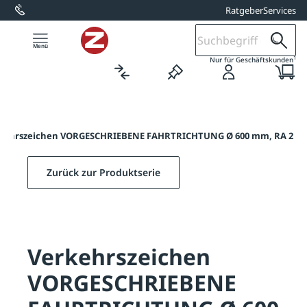
Ratgeber
Services
alt springen
1
Nur für Geschäftskunden
kehrszeichen VORGESCHRIEBENE FAHRTRICHTUNG Ø 600 mm, RA 2
Zurück zur Produktserie
Verkehrszeichen
VORGESCHRIEBENE