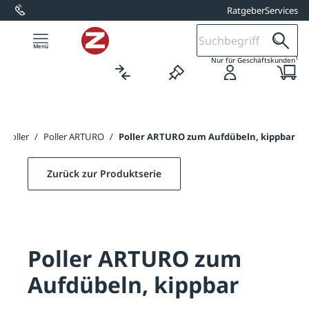
Ratgeber
Services
alt springen
1
Nur für Geschäftskunden
tilpoller
/
Poller ARTURO
/
Poller ARTURO zum Aufdübeln, kippbar
Zurück zur Produktserie
Poller ARTURO zum
Aufdübeln, kippbar