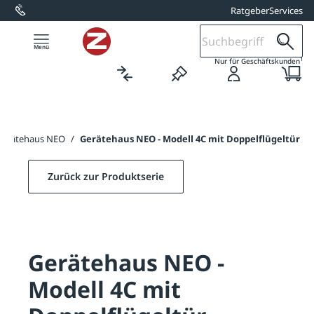
Ratgeber
Services
alt springen
1
Nur für Geschäftskunden
Gerätehaus NEO
/
Gerätehaus NEO - Modell 4C mit Doppelflügeltür
Zurück zur Produktserie
Gerätehaus NEO -
Modell 4C mit